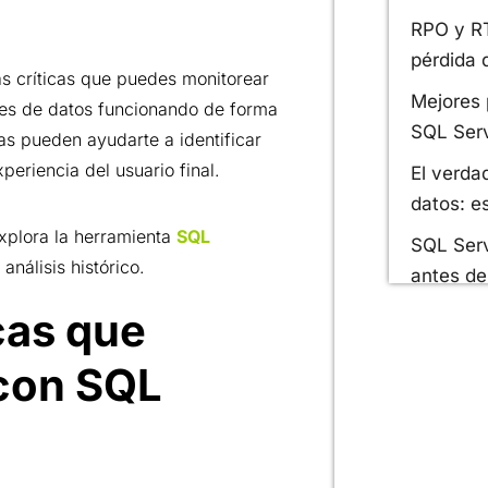
RPO y RT
pérdida 
ás críticas que puedes monitorear
Mejores 
es de datos funcionando de forma
SQL Serv
s pueden ayudarte a identificar
periencia del usuario final.
El verda
datos: e
explora la herramienta
SQL
SQL Serv
análisis histórico.
antes de
cas que
con SQL