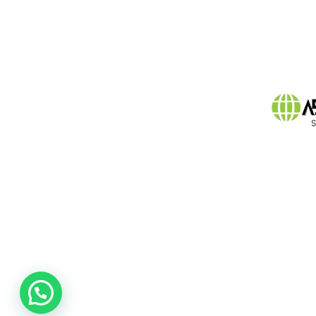
Desarrollo de Software
Herramientas empresariales de
datos
Monitoreo de SQL Server
Normativas y Cumplimiento
Noticias y Actualizaciones
Rendimiento y Optimización SQL
Server
Sistemas embebidos