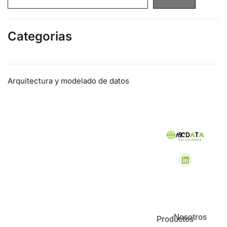
Categorias
Arquitectura y modelado de datos
Bases de Datos
Ciberseguridad
Desarrollo de Software
Herramientas empresariales de datos
Monitoreo de SQL Server
Normativas y Cumplimiento
Noticias y Actualizaciones
Nosotros
Productos
Rendimiento y Optimización SQL Server