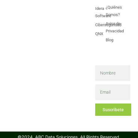
¿Quiénes
Sistemas embebidos
Idera
Somos?
Software
Aviso de
Ciberseguridad
Privacidad
QNX
Blog
Suscribete
©2024. ABC Data Soluciones. All Rights Reserved.